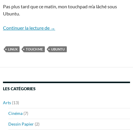
Pas plus tard que ce matin, mon touchpad m’a lâché sous
Ubuntu.
Ressusciter le touchpad, un problème mu
Continuer la lecture de
→
LINUX
TOUCH ME
UBUNTU
LES CATÉGORIES
Arts
(13)
Cinéma
(7)
Dessin Papier
(2)