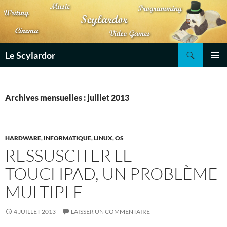
Aller
au
contenu
Recherche
Le Scylardor
MENU
PRINCI
Archives mensuelles : juillet 2013
HARDWARE
,
INFORMATIQUE
,
LINUX
,
OS
RESSUSCITER LE
TOUCHPAD, UN PROBLÈME
MULTIPLE
4 JUILLET 2013
LAISSER UN COMMENTAIRE