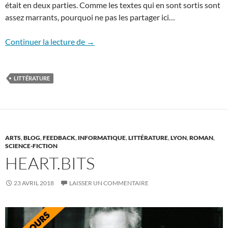
était en deux parties. Comme les textes qui en sont sortis sont
assez marrants, pourquoi ne pas les partager ici…
L’atelier
Continuer la lecture de
→
LITTÉRATURE
ARTS
,
BLOG
,
FEEDBACK
,
INFORMATIQUE
,
LITTÉRATURE
,
LYON
,
ROMAN
,
SCIENCE-FICTION
HEART.BITS
23 AVRIL 2018
LAISSER UN COMMENTAIRE