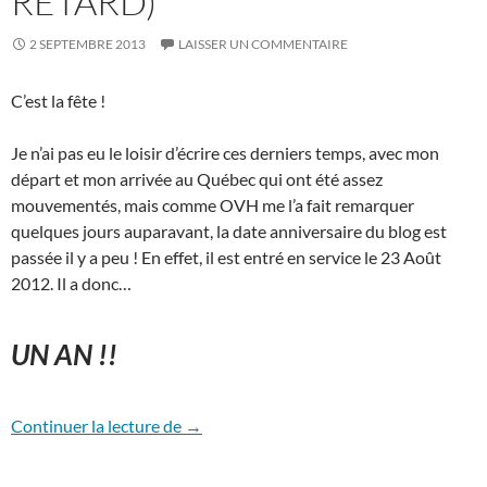
RETARD)
2 SEPTEMBRE 2013
LAISSER UN COMMENTAIRE
C’est la fête !
Je n’ai pas eu le loisir d’écrire ces derniers temps, avec mon
départ et mon arrivée au Québec qui ont été assez
mouvementés, mais comme OVH me l’a fait remarquer
quelques jours auparavant, la date anniversaire du blog est
passée il y a peu ! En effet, il est entré en service le 23 Août
2012. Il a donc…
UN AN !!
Bon anniversaire le blog ! (Avec un peu d
Continuer la lecture de
→