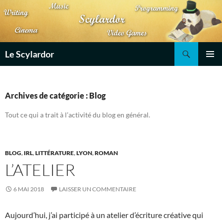
Aller
au
contenu
Recherche
Le Scylardor
MENU
PRINCI
Archives de catégorie : Blog
Tout ce qui a trait à l’activité du blog en général.
BLOG
,
IRL
,
LITTÉRATURE
,
LYON
,
ROMAN
L’ATELIER
6 MAI 2018
LAISSER UN COMMENTAIRE
Aujourd’hui, j’ai participé à un atelier d’écriture créative qui