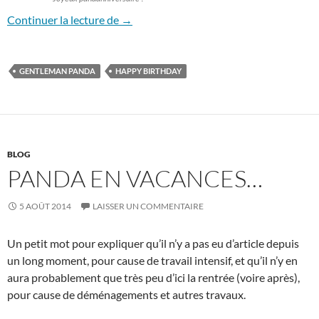
Le Scylardor, deux ans déjà
Continuer la lecture de
→
GENTLEMAN PANDA
HAPPY BIRTHDAY
BLOG
PANDA EN VACANCES…
5 AOÛT 2014
LAISSER UN COMMENTAIRE
Un petit mot pour expliquer qu’il n’y a pas eu d’article depuis
un long moment, pour cause de travail intensif, et qu’il n’y en
aura probablement que très peu d’ici la rentrée (voire après),
pour cause de déménagements et autres travaux.