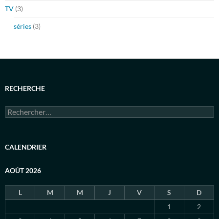
TV
(3)
séries
(3)
RECHERCHE
Rechercher :
CALENDRIER
AOÛT 2026
L
M
M
J
V
S
D
1
2