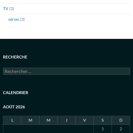
TV
(3)
séries
(3)
RECHERCHE
Rechercher :
CALENDRIER
AOÛT 2026
L
M
M
J
V
S
D
1
2