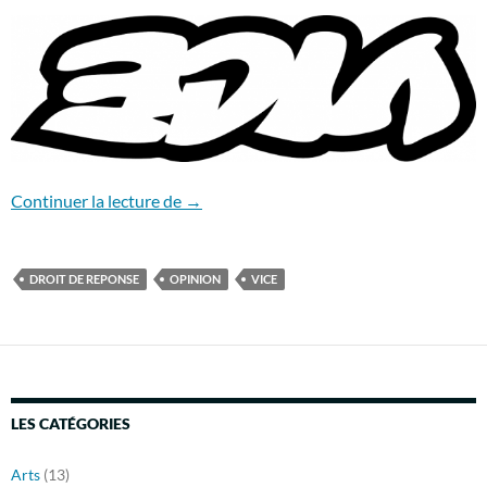
La fête est finie : Une réponse à VICE
Continuer la lecture de
→
DROIT DE REPONSE
OPINION
VICE
LES CATÉGORIES
Arts
(13)