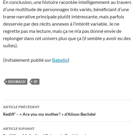
En conclusion, une histoire racontée intelligemment au travers
d’une multitude de personnages très variés, bénéficiant d’une
trame narrative principale plutôt intéressante, mais parfois
desservie par des récits annexes à l’intérêt variable. Je ne
regrette pas ma lecture, mais ça ne m’a pas donné envie de
replonger dans cet univers plus que ça (il semble y avoir eu des
suites).
(Initialement publié sur
Babelio
)
ESCHBACH
SF
Navigation
ARTICLE PRÉCÉDENT
des
Rediff’ – « Are you my mother? » d’Alison Bechdel
articles
ARTICLE SUIVANT