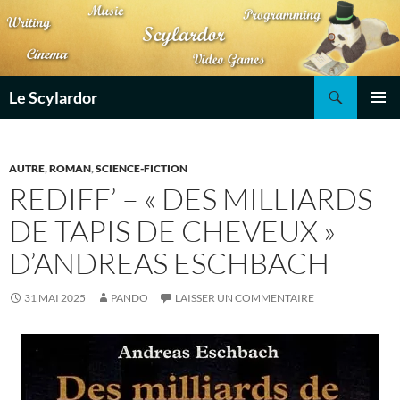
Aller
au
contenu
Recherche
Le Scylardor
MENU
PRINCI
AUTRE
,
ROMAN
,
SCIENCE-FICTION
REDIFF’ – « DES MILLIARDS
DE TAPIS DE CHEVEUX »
D’ANDREAS ESCHBACH
31 MAI 2025
PANDO
LAISSER UN COMMENTAIRE