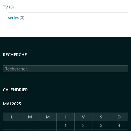
TV
(3)
séries
(3)
RECHERCHE
Rechercher :
CALENDRIER
MAI 2025
L
M
M
J
V
S
D
1
2
3
4