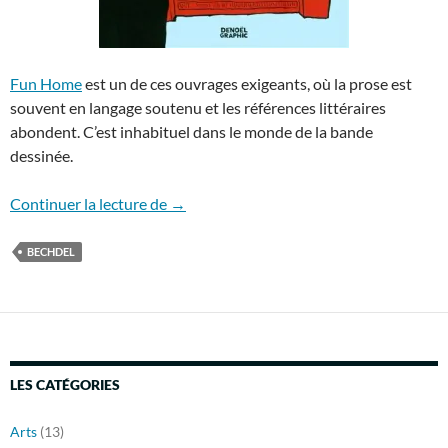
Fun Home
est un de ces ouvrages exigeants, où la prose est
souvent en langage soutenu et les références littéraires
abondent. C’est inhabituel dans le monde de la bande
dessinée.
Rediff’ – « Fun Home » d’Alison Bechdel
Continuer la lecture de
→
BECHDEL
LES CATÉGORIES
Arts
(13)