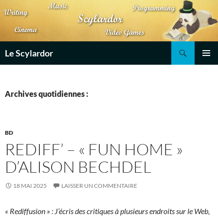
Aller
au
contenu
Recherche
Le Scylardor
MENU
PRINCI
Archives quotidiennes :
BD
REDIFF’ – « FUN HOME »
D’ALISON BECHDEL
18 MAI 2025
LAISSER UN COMMENTAIRE
« Rediffusion » : J’écris des critiques à plusieurs endroits sur le Web,