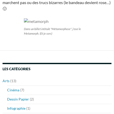
marchent pas ou des trucs bizarres (le bandeau devient rose…)
🙂
Dans un billet intitulé "Métamorphose", j'ose le
Metamorph. (Et je sors)
LES CATÉGORIES
Arts
(13)
Cinéma
(7)
Dessin Papier
(2)
Infographie
(1)