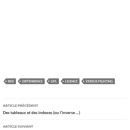
BSD
DIFFENRENCE
GPL
LICENCE
VERSUS FIGHTING
Navigation
ARTICLE PRÉCÉDENT
des
Des tableaux et des indexes (ou l’inverse …)
articles
ARTICLE SUIVANT