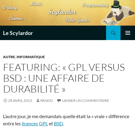
Aller
au
contenu
Recherche
Le Scylardor
MENU
PRINCI
AUTRE
,
INFORMATIQUE
FEATURING: « GPL VERSUS
BSD : UNE AFFAIRE DE
DURABILITÉ »
28 AVRIL 2013
PANDO
LAISSER UN COMMENTAIRE
L’autre jour, je me demandais quelle était la « vraie » différence
entre les
licences
GPL
et
BSD
.