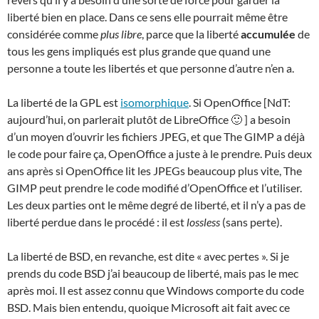
liberté bien en place. Dans ce sens elle pourrait même être
considérée comme
plus libre
, parce que la liberté
accumulée
de
tous les gens impliqués est plus grande que quand une
personne a toute les libertés et que personne d’autre n’en a.
La liberté de la GPL est
isomorphique
. Si OpenOffice [NdT:
aujourd’hui, on parlerait plutôt de LibreOffice 🙂 ] a besoin
d’un moyen d’ouvrir les fichiers JPEG, et que The GIMP a déjà
le code pour faire ça, OpenOffice a juste à le prendre. Puis deux
ans après si OpenOffice lit les JPEGs beaucoup plus vite, The
GIMP peut prendre le code modifié d’OpenOffice et l’utiliser.
Les deux parties ont le même degré de liberté, et il n’y a pas de
liberté perdue dans le procédé : il est
lossless
(sans perte).
La liberté de BSD, en revanche, est dite « avec pertes ». Si je
prends du code BSD j’ai beaucoup de liberté, mais pas le mec
après moi. Il est assez connu que Windows comporte du code
BSD. Mais bien entendu, quoique Microsoft ait fait avec ce