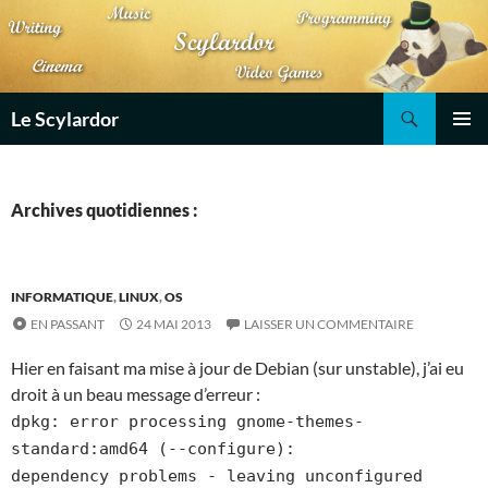
Aller
au
contenu
Recherche
Le Scylardor
MENU
PRINCI
Archives quotidiennes :
INFORMATIQUE
,
LINUX
,
OS
EN PASSANT
24 MAI 2013
LAISSER UN COMMENTAIRE
Hier en faisant ma mise à jour de Debian (sur unstable), j’ai eu
droit à un beau message d’erreur :
dpkg: error processing gnome-themes-
standard:amd64 (--configure):
dependency problems - leaving unconfigured