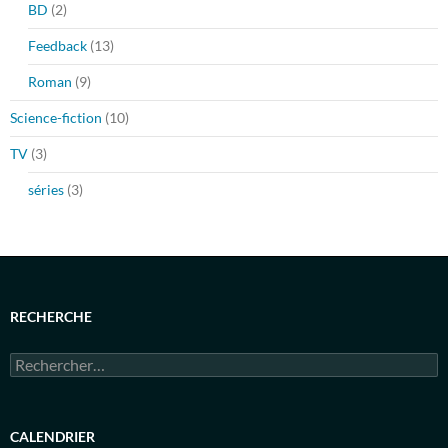
BD
(2)
Feedback
(13)
Roman
(9)
Science-fiction
(10)
TV
(3)
séries
(3)
RECHERCHE
Rechercher :
CALENDRIER