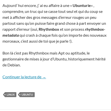
Aujourd’ hui encore, j’ ai eu affaire à une «
Ubunturie
« ,
comprendre, un truc qui se casse tout seul et qui du coup se
met à afficher des gros messages d’erreur rouges un peu
partout sans qu’on puisse faire grand chose à part envoyer un
rapport d’erreur (oui,
Rhythmbox
et son process
rhythmbox-
metadata
qui crash à chaque fois qu’on importe des nouveaux
morceaux, c’est aussi de toi que je parle !).
Bon là c’est pas Rhythmbox mais Apt ou aptitude, le
gestionnaire de mises à jour d’Ubuntu, historiquement hérité
de Debian.
« E: Encountered a section with no Packa
Continuer la lecture de
→
LINUX
UBUNTU