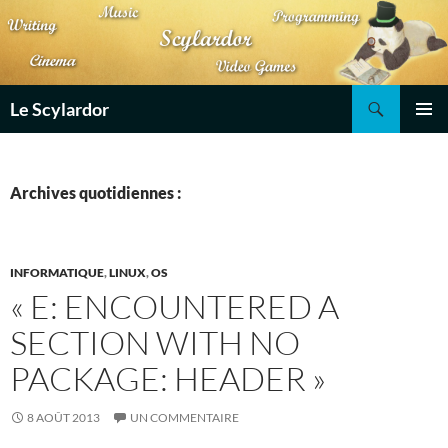
Aller
au
contenu
Recherche
Le Scylardor
MENU
PRINCI
Archives quotidiennes :
INFORMATIQUE
,
LINUX
,
OS
« E: ENCOUNTERED A
SECTION WITH NO
PACKAGE: HEADER »
8 AOÛT 2013
UN COMMENTAIRE