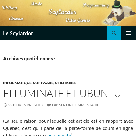
Aller
au
contenu
Recherche
Le Scylardor
MENU
PRINCI
Archives quotidiennes :
INFORMATIQUE
,
SOFTWARE
,
UTILITAIRES
ELLUMINATE ET UBUNTU
29 NOVEMBRE 2013
LAISSER UN COMMENTAIRE
(La seule raison pour laquelle cet article est en rapport avec
Québec, c’est qu’il parle de la plate-forme de cours en ligne
utilisée à l’université :
Elluminate
)