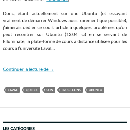
Donc, étant actuellement sur une Ubuntu (et essayant
vraiment de démarrer Windows aussi rarement que possible),
j’aimerais dédier ce court article à quelques problèmes qu’on
peut recontrer sur Ubuntu (13.04 ici) en se servant de
Elluminate, la plate-forme de cours à distance utilisée pour les
cours à l’université Laval…
Elluminate et Ubuntu
Continuer la lecture de
→
LAVAL
QUEBEC
SON
TRUCS CONS
UBUNTU
LES CATÉGORIES