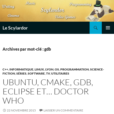
Aller
au
contenu
Recherche
Le Scylardor
MENU
PRINCI
Archives par mot-clé : gdb
C++
,
INFORMATIQUE
,
LINUX
,
LYON
,
OS
,
PROGRAMMATION
,
SCIENCE-
FICTION
,
SÉRIES
,
SOFTWARE
,
TV
,
UTILITAIRES
UBUNTU, CMAKE, GDB,
ECLIPSE ET… DOCTOR
WHO
22 NOVEMBRE 2015
LAISSER UN COMMENTAIRE