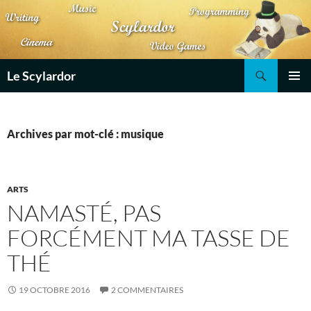
Aller
au
contenu
Recherche
Le Scylardor
MENU
PRINCI
Archives par mot-clé : musique
ARTS
NAMASTÉ, PAS
FORCÉMENT MA TASSE DE
THÉ
19 OCTOBRE 2016
2 COMMENTAIRES