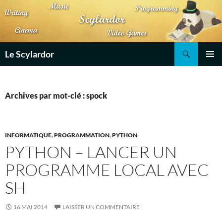
Aller
au
contenu
Recherche
Le Scylardor
MENU
PRINCI
Archives par mot-clé : spock
INFORMATIQUE
,
PROGRAMMATION
,
PYTHON
PYTHON – LANCER UN
PROGRAMME LOCAL AVEC
SH
16 MAI 2014
LAISSER UN COMMENTAIRE