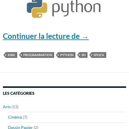
Python – lanc
Continuer la lecture de
→
KIRK
PROGRAMMATION
PYTHON
SH
SPOCK
LES CATÉGORIES
Arts
(13)
Cinéma
(7)
Dessin Papier
(2)