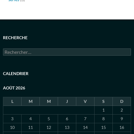
RECHERCHE
Rechercher :
CALENDRIER
AOÛT 2026
L
M
M
J
V
S
D
1
2
3
4
5
6
7
8
9
10
11
12
13
14
15
16