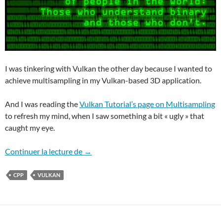
I was tinkering with Vulkan the other day because I wanted to
achieve multisampling in my Vulkan-based 3D application.
And I was reading the
Vulkan Tutorial’s page on Multisampling
to refresh my mind, when I saw something a bit « ugly » that
caught my eye.
VULKAN: Some bit twiddling for the hell 
Continuer la lecture de
→
CPP
VULKAN