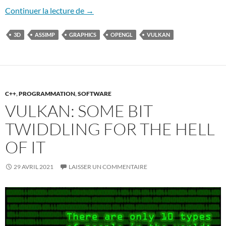
Coercing Assimp into reading OBJ PBR m
Continuer la lecture de
→
3D
ASSIMP
GRAPHICS
OPENGL
VULKAN
C++
,
PROGRAMMATION
,
SOFTWARE
VULKAN: SOME BIT
TWIDDLING FOR THE HELL
OF IT
29 AVRIL 2021
LAISSER UN COMMENTAIRE