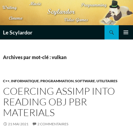
Aller
au
contenu
Recherche
Le Scylardor
MENU
PRINCI
Archives par mot-clé : vulkan
C++
,
INFORMATIQUE
,
PROGRAMMATION
,
SOFTWARE
,
UTILITAIRES
COERCING ASSIMP INTO
READING OBJ PBR
MATERIALS
21 MAI 2021
2 COMMENTAIRES