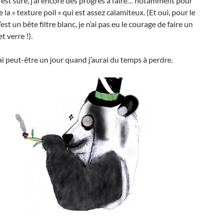
est sûre, j’ai encore des progrès à faire… notamment pour
 la « texture poil » qui est assez calamiteux. (Et oui, pour le
st un bête filtre blanc, je n’ai pas eu le courage de faire un
et verre !).
rai peut-être un jour quand j’aurai du temps à perdre.