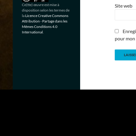
Ce(tte) œuvre est mise à
Site web
disposition selon les termes de
la
Licence Creative Commons
Attribution - Partage dans les
Mêmes Conditions 4.0
Enregi
International
.
pour mon 