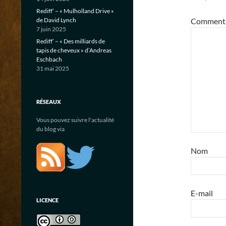
Rediff’ – « Mulholland Drive »
de David Lynch
Comment
7 juin 2025
Rediff’ – « Des milliards de
tapis de cheveux » d’Andreas
Eschbach
31 mai 2025
RÉSEAUX
Vous pouvez suivre l'actualité
du blog via
Nom
E-mail
LICENCE