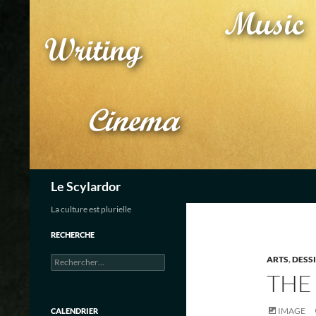
Aller
au
contenu
Recherche
Le Scylardor
La culture est plurielle
RECHERCHE
Rechercher :
ARTS
,
DESSI
THE
IMAGE
CALENDRIER