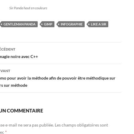
Sir Panda haut en couleurs
GENTLEMAN PANDA
GIMP
INFOGRAPHIE
LIKE A SIR
ation
RÉCÉDENT
magie noire avec C++
es
IVANT
mo pour avoir la méthode afin de pouvoir être méthodique sur
urs sur méthode
 UN COMMENTAIRE
se e-mail ne sera pas publiée.
Les champs obligatoires sont
vec
*