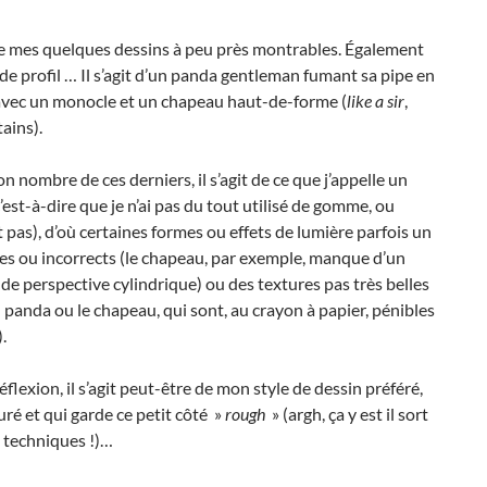
de mes quelques dessins à peu près montrables. Également
e profil … Il s’agit d’un panda gentleman fumant sa pipe en
vec un monocle et un chapeau haut-de-forme (
like a sir
,
tains).
nombre de ces derniers, il s’agit de ce que j’appelle un
’est-à-dire que je n’ai pas du tout utilisé de gomme, ou
pas), d’où certaines formes ou effets de lumière parfois un
es ou incorrects (le chapeau, par exemple, manque d’un
t de perspective cylindrique) ou des textures pas très belles
u panda ou le chapeau, qui sont, au crayon à papier, pénibles
.
réflexion, il s’agit peut-être de mon style de dessin préféré,
uré et qui garde ce petit côté »
rough
» (argh, ça y est il sort
 techniques !)…