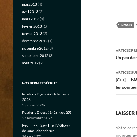
mai 2013
(4)
avril 2013
(2)
mars 2013
(1)
DESSIN
février 2013
(1)
janvier 2013
(2)
décembre 2012
(1)
Navig
novembre 2012
(3)
ARTICLE P
septembre 2012
(3)
des
Un peu de 
août 2012
(2)
articl
ARTICLE SU
{C++} — Mé
NOS DERNIERS ÉCRITS
les pointe
Reader’s Digest #2 (4 January
2026)
5 janvier 2026
Reader’s Digest #1 (26 Nov 25)
LAISSER
27 novembre 2025
Rediff’ – « I Saw The TV Glow »
Votre adres
de Jane Schoenbrun
indiqués a
14 juin 2025