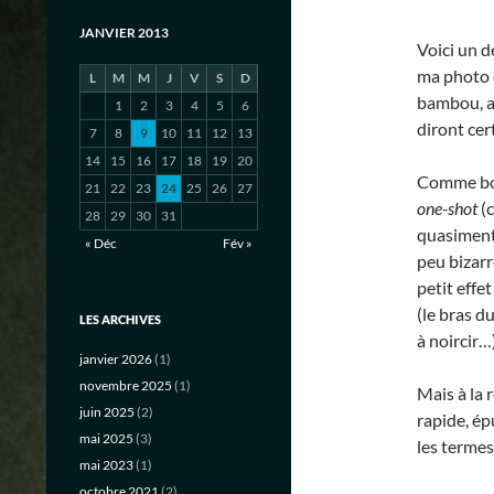
JANVIER 2013
Voici un 
ma photo d
L
M
M
J
V
S
D
bambou, a
1
2
3
4
5
6
diront cer
7
8
9
10
11
12
13
14
15
16
17
18
19
20
Comme bon 
21
22
23
24
25
26
27
one-shot
(c
28
29
30
31
quasiment 
« Déc
Fév »
peu bizarr
petit effe
(le bras d
LES ARCHIVES
à noircir…)
janvier 2026
(1)
novembre 2025
(1)
Mais à la 
juin 2025
(2)
rapide, ép
mai 2025
(3)
les termes
mai 2023
(1)
octobre 2021
(2)