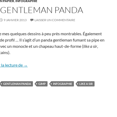
N PAPIER
,
INFOGRAPHIE
 GENTLEMAN PANDA
9 JANVIER 2013
LAISSER UN COMMENTAIRE
de mes quelques dessins à peu près montrables. Également
e profil … Il s’agit d’un panda gentleman fumant sa pipe en
vec un monocle et un chapeau haut-de-forme (
like a sir
,
tains).
The Gentleman Panda
la lecture de
→
GENTLEMAN PANDA
GIMP
INFOGRAPHIE
LIKE A SIR