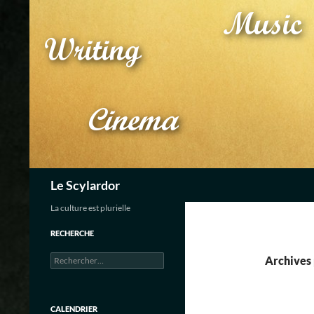
Aller
au
contenu
Recherche
Le Scylardor
La culture est plurielle
RECHERCHE
Rechercher :
Archives 
CALENDRIER