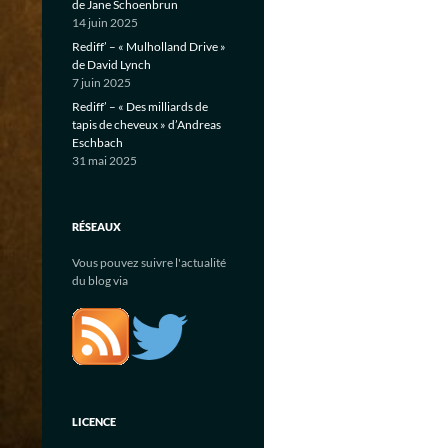
de Jane Schoenbrun
14 juin 2025
Rediff’ – « Mulholland Drive »
de David Lynch
7 juin 2025
Rediff’ – « Des milliards de
tapis de cheveux » d’Andreas
Eschbach
31 mai 2025
RÉSEAUX
Vous pouvez suivre l'actualité
du blog via
LICENCE