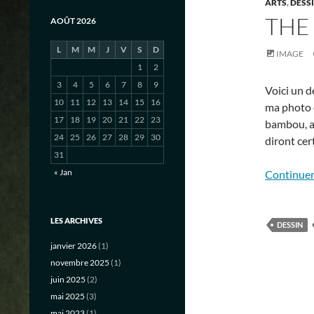
ARTS
,
DESSI
THE
AOÛT 2026
L
M
M
J
V
S
D
IMAGE
1
2
3
4
5
6
7
8
9
Voici un 
10
11
12
13
14
15
16
ma photo d
17
18
19
20
21
22
23
bambou, a
24
25
26
27
28
29
30
diront cer
31
« Jan
Continuer 
LES ARCHIVES
DESSIN
janvier 2026
(1)
novembre 2025
(1)
juin 2025
(2)
mai 2025
(3)
mai 2023
(1)