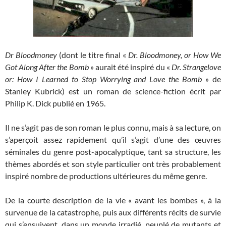
Dr Bloodmoney
(dont le titre final «
Dr. Bloodmoney, or How We
Got Along After the Bomb
» aurait été inspiré du «
Dr. Strangelove
or: How I Learned to Stop Worrying and Love the Bomb
» de
Stanley Kubrick) est un roman de science-fiction écrit par
Philip K. Dick publié en 1965.
Il ne s’agit pas de son roman le plus connu, mais à sa lecture, on
s’aperçoit assez rapidement qu’il s’agit d’une des œuvres
séminales du genre post-apocalyptique, tant sa structure, les
thèmes abordés et son style particulier ont très probablement
inspiré nombre de productions ultérieures du même genre.
De la courte description de la vie « avant les bombes », à la
survenue de la catastrophe, puis aux différents récits de survie
qui s’ensuivent, dans un monde irradié, peuplé de mutants et