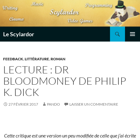
Aller
au
contenu
Recherche
Le Scylardor
MENU
PRINCI
FEEDBACK
,
LITTÉRATURE
,
ROMAN
LECTURE : DR
BLOODMONEY DE PHILIP
K. DICK
27 FÉVRIER 2017
PANDO
LAISSER UN COMMENTAIRE
Cette critique est une version un peu modifiée de celle que j’ai écrite