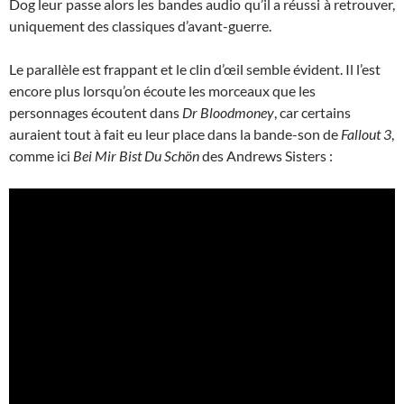
Dog leur passe alors les bandes audio qu’il a réussi à retrouver,
uniquement des classiques d’avant-guerre.
Le parallèle est frappant et le clin d’œil semble évident. Il l’est
encore plus lorsqu’on écoute les morceaux que les
personnages écoutent dans
Dr Bloodmoney
, car certains
auraient tout à fait eu leur place dans la bande-son de
Fallout 3
,
comme ici
Bei Mir Bist Du Schön
des Andrews Sisters :