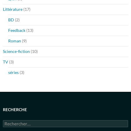
Littérature
(17)
BD
(2)
Feedback
(13)
Roman
(9)
Science-fiction
(10)
TV
(3)
séries
(3)
RECHERCHE
Rechercher :