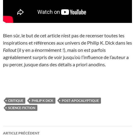
Bien sûr, le but de cet article n’est pas de recenser toutes les
inspirations et références aux univers de Philip K. Dick dans les
Fallout
(il y en a énormément !), mais on est parfois
agréablement surpris de voir jusqu’où l’influence de l’auteur a
pu percer, jusque dans des détails a priori anodins.
CRITIQUE
PHILIP K DICK
POST-APOCALYPTIQUE
SCIENCE-FICTION
Navigation
ARTICLE PRÉCÉDENT