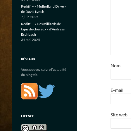
Rediff’ – « Mulholland Drive »
de David Lynch
7 juin 2025
Rediff’ – « Des milliards de
tapis de cheveux » d’Andreas
Eschbach
31 mai 2025
RÉSEAUX
Nom
Vous pouvez suivre l'actualité
du blog via
E-mail
Site web
LICENCE