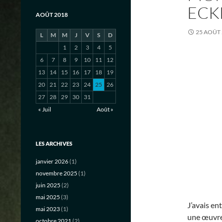
ECK
AOÛT 2018
25 AOÛT
L
M
M
J
V
S
D
1
2
3
4
5
6
7
8
9
10
11
12
13
14
15
16
17
18
19
20
21
22
23
24
25
26
27
28
29
30
31
« Juil
Août »
LES ARCHIVES
janvier 2026
(1)
novembre 2025
(1)
juin 2025
(2)
mai 2025
(3)
J’avais e
mai 2023
(1)
une œuvre 
octobre 2021
(2)