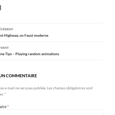
ation
RÉCÉDENT
ost Highway, un Faust moderne
es
IVANT
ine Tips – Playing random animations
 UN COMMENTAIRE
se e-mail ne sera pas publiée.
Les champs obligatoires sont
vec
*
aire
*