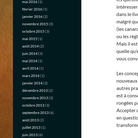
mai 2016
(1)
intéresser
février 2016
(1)
dans le li
janvier 2016
(2)
malgré que
novembre 2015
(3)
(les canar
octobre 2015
(3)
ou les règ
mai 2015
(1)
Mais il es
août 2014
(2)
quelle qu’
juin 2014
(3)
vous conv
mai 2014
(1)
avril 2014
(1)
Les conce
mars 2014
(1)
nouveaux p
janvier 2014
(2)
autres pra
décembre 2013
(2)
est à cons
novembre 2013
(3)
rongées par
octobre 2013
(3)
Accepter d
septembre 2013
(6)
en questio
août 2013
(2)
transformé
juillet 2013
(1)
juin 2013
(6)