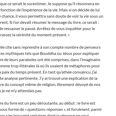
que ce serait le surestimer. Je suppose qu’il résonnera en
fonction de l’expérience de la vie. Mais si on décide de lui
e chance, il vous permettra sans doute de voir la vie sous un
rent. Si l’on devait résumer le message du livre, ce serait :
de ressasser le passé. Arrêtez de vous inquiéter pour le
rassez la sérénité du moment présent. »
olle cite sans reprendre à son compte nombre de penseurs
tes mythiques tels que Bouddha ou Jésus pour expliquer
 de leurs paraboles ont été comprises, dans l’imaginaire
 comme trop littérales là où ils usaient de métaphores pour
a paix du temps présent. En tant qu’athée convaincu, j’ai
te analyse pertinente. J’y ai trouvé une explication de la
tre du concept même de religion, librement dévoyé de nos
ù je ne m’y attendais pas.
re du livre est un peu déroutante, au début : le livre est
sous forme de « questions-réponses », et forcément, parmi
ons s’en trouvent certaines dont la réponse ne vous