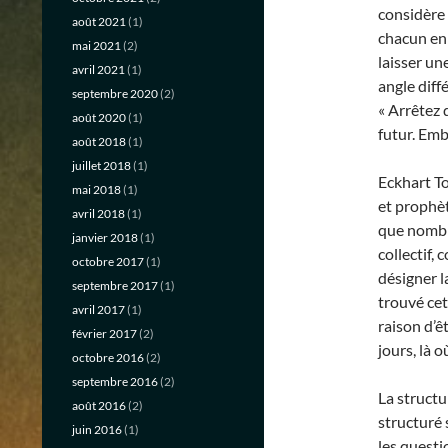
considère 
août 2021
(1)
chacun en 
mai 2021
(2)
laisser un
avril 2021
(1)
angle diffé
septembre 2020
(2)
« Arrêtez 
août 2020
(1)
futur. Emb
août 2018
(1)
juillet 2018
(1)
Eckhart T
mai 2018
(1)
et prophè
avril 2018
(1)
que nombre
janvier 2018
(1)
collectif,
octobre 2017
(1)
désigner l
septembre 2017
(1)
trouvé cet
avril 2017
(1)
raison d’ê
février 2017
(2)
jours, là o
octobre 2016
(2)
septembre 2016
(2)
La structu
août 2016
(2)
structuré 
juin 2016
(1)
les questi