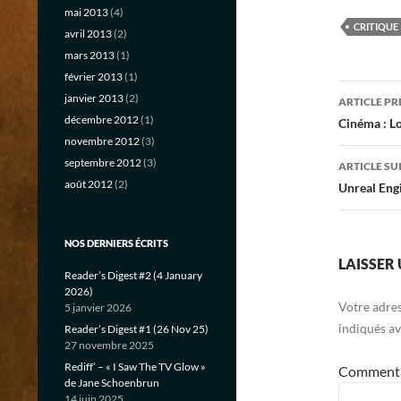
mai 2013
(4)
CRITIQUE
avril 2013
(2)
mars 2013
(1)
février 2013
(1)
Navig
janvier 2013
(2)
ARTICLE P
des
décembre 2012
(1)
Cinéma : L
novembre 2012
(3)
articl
septembre 2012
(3)
ARTICLE SU
août 2012
(2)
Unreal Eng
NOS DERNIERS ÉCRITS
LAISSER
Reader’s Digest #2 (4 January
2026)
Votre adres
5 janvier 2026
indiqués a
Reader’s Digest #1 (26 Nov 25)
27 novembre 2025
Rediff’ – « I Saw The TV Glow »
Comment
de Jane Schoenbrun
14 juin 2025