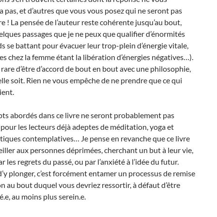
a pas, et d’autres que vous vous posez qui ne seront pas
vre ! La pensée de l’auteur reste cohérente jusqu’au bout,
lques passages que je ne peux que qualifier d’énormités
ds se battant pour évacuer leur trop-plein d’énergie vitale,
les chez la femme étant la libération d’énergies négatives…).
t rare d’être d’accord de bout en bout avec une philosophie,
elle soit. Rien ne vous empêche de ne prendre que ce qui
ient.
pts abordés dans ce livre ne seront probablement pas
our les lecteurs déjà adeptes de méditation, yoga et
tiques contemplatives… Je pense en revanche que ce livre
eiller aux personnes déprimées, cherchant un but à leur vie,
 les regrets du passé, ou par l’anxiété à l’idée du futur.
’y plonger, c’est forcément entamer un processus de remise
n au bout duquel vous devriez ressortir, à défaut d’être
.e, au moins plus serein.e.