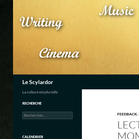
Aller
au
contenu
Recherche
Le Scylardor
La culture est plurielle
RECHERCHE
Rechercher :
FEEDBACK
,
LEC
MOM
CALENDRIER