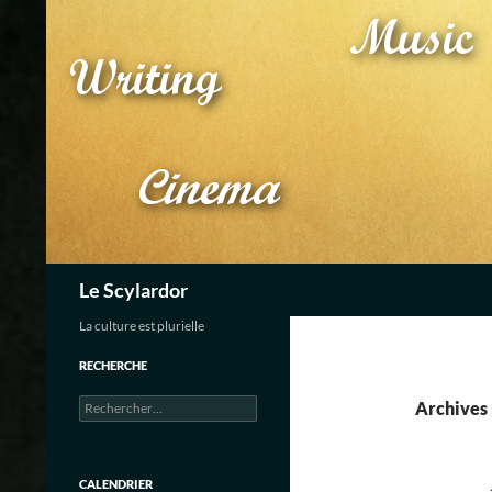
Aller
au
contenu
Recherche
Le Scylardor
La culture est plurielle
RECHERCHE
Rechercher :
Archives 
CALENDRIER