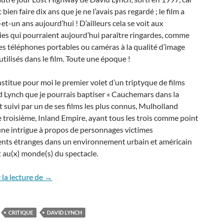
 bien faire dix ans que je ne l’avais pas regardé ; le film a
-et-un ans aujourd’hui ! D’ailleurs cela se voit aux
es qui pourraient aujourd’hui paraître ringardes, comme
s téléphones portables ou caméras à la qualité d’image
tilisés dans le film. Toute une époque !
nstitue pour moi le premier volet d’un triptyque de films
 Lynch que je pourrais baptiser « Cauchemars dans la
 fut suivi par un de ses films les plus connus, Mulholland
le troisième, Inland Empire, ayant tous les trois comme point
e intrigue à propos de personnages victimes
nts étranges dans un environnement urbain et américain
t au(x) monde(s) du spectacle.
Cinéma : Lost Highway, un Faust moderne
la lecture de
→
CRITIQUE
DAVID LYNCH