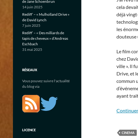
de Jane Schoenbrun
cela devait
14 juin 2025
déjà vingt
Rediff’ – « Mulholland Drive »
de David Lynch
technologi
7 juin 2025
les énorme
Rediff’ – « Des milliards de
douteuse u
tapis de cheveux » d’Andreas
Eschbach
31 mai 2025
Le film co
chez David
ville ». Il
RÉSEAUX
Drive, et 
commun un
Vous pouvez suivre l'actualité
du blog via
d’événeme
ayant trai
Continuer 
LICENCE
CINEMA