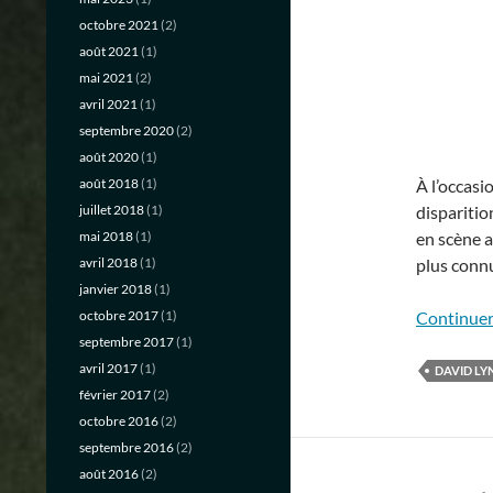
octobre 2021
(2)
août 2021
(1)
mai 2021
(2)
avril 2021
(1)
septembre 2020
(2)
août 2020
(1)
août 2018
(1)
À l’occasi
juillet 2018
(1)
disparitio
mai 2018
(1)
en scène a
avril 2018
(1)
plus connu
janvier 2018
(1)
octobre 2017
(1)
Continuer 
septembre 2017
(1)
avril 2017
(1)
DAVID LY
février 2017
(2)
octobre 2016
(2)
septembre 2016
(2)
août 2016
(2)