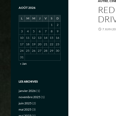
AUTRE
,
CIN
RED
AOÛT 2026
DRI
L
M
M
J
V
S
D
1
2
7 JUIN 2
3
4
5
6
7
8
9
10
11
12
13
14
15
16
17
18
19
20
21
22
23
24
25
26
27
28
29
30
31
« Jan
LES ARCHIVES
janvier 2026
(1)
novembre 2025
(1)
juin 2025
(2)
mai 2025
(3)
mai 2023
(1)