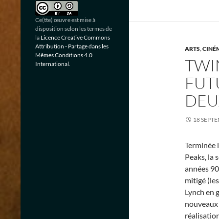
Ce(tte) œuvre est mise à
disposition selon les termes de
la
Licence Creative Commons
Attribution - Partage dans les
ARTS
,
CINÉ
Mêmes Conditions 4.0
TWIN
International
.
FUTU
DEU
18 SEPT
Terminée i
Peaks, la 
années 90 
mitigé (le
Lynch en g
nouveaux é
réalisation