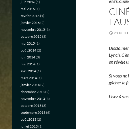
ARTS
,
CINÉ
juin 2016
(1)
CIN
mai 2016
(1)
février 2016
(1)
FAU
janvier 2016
(2)
novembre 2015
(3)
20 JUILL
octobre 2015
(3)
mai 2015
(1)
Disclaimer 
août 2014
(2)
Lynch. C’es
juin 2014
(3)
en révèle u
mai 2014
(1)
avril 2014
(1)
Si vous ne 
mars 2014
(1)
gâcher le f
janvier 2014
(2)
décembre 2013
(2)
Lisez à vos 
novembre 2013
(3)
octobre 2013
(3)
septembre 2013
(6)
août 2013
(2)
juillet 2013
(1)