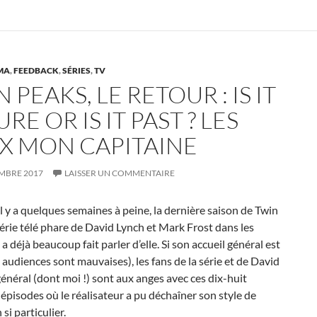
MA
,
FEEDBACK
,
SÉRIES
,
TV
 PEAKS, LE RETOUR : IS IT
RE OR IS IT PAST ? LES
X MON CAPITAINE
EMBRE 2017
LAISSER UN COMMENTAIRE
l y a quelques semaines à peine, la dernière saison de Twin
série télé phare de David Lynch et Mark Frost dans les
a déjà beaucoup fait parler d’elle. Si son accueil général est
s audiences sont mauvaises), les fans de la série et de David
énéral (dont moi !) sont aux anges avec ces dix-huit
pisodes où le réalisateur a pu déchaîner son style de
 si particulier.